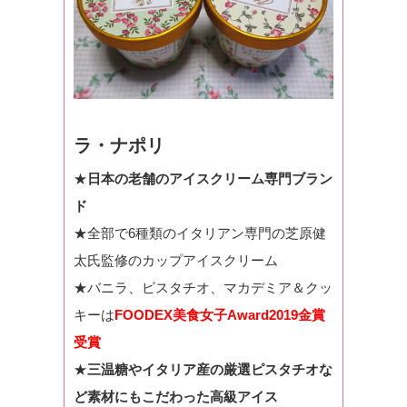
ラ・ナポリ
★
日本の老舗のアイスクリーム専門ブラン
ド
★全部で6種類のイタリアン専門の芝原健
太氏監修のカップアイスクリーム
★バニラ、ピスタチオ、マカデミア＆クッ
キーは
FOODEX美食女子Award2019金賞
受賞
★
三温糖やイタリア産の厳選ピスタチオな
ど素材にもこだわった高級アイス