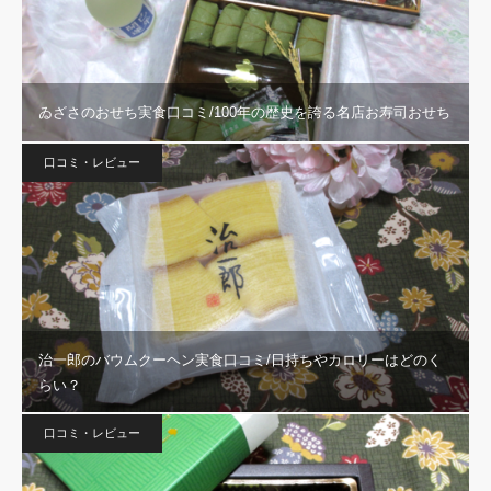
ゐざさのおせち実食口コミ/100年の歴史を誇る名店お寿司おせち
口コミ・レビュー
治一郎のバウムクーヘン実食口コミ/日持ちやカロリーはどのく
らい？
口コミ・レビュー