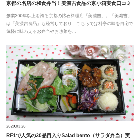
京都の名店の和食弁当！美濃吉食品の京小箱実食口コミ
創業300年以上を誇る京都の懐石料理店「美濃吉」。「美濃吉」
は「美濃吉食品」も経営しており、こちらでは料亭の味を自宅で
気軽に味わえるお弁当やお惣菜を…
2020.03.20
RF1で人気の30品目入りSalad bento（サラダ弁当）実