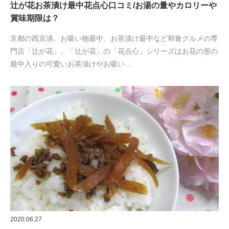
辻が花お茶漬け最中花点心口コミ/お湯の量やカロリーや
賞味期限は？
京都の西京漬、お吸い物最中、お茶漬け最中など和食グルメの専
門店「辻が花」。「辻が花」の「花点心」シリーズはお花の形の
最中入りの可愛いお茶漬けやお吸い…
2020.06.27