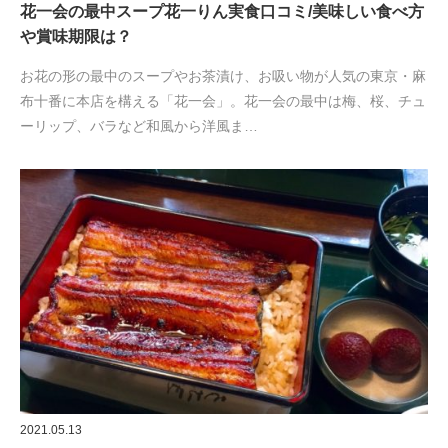
花一会の最中スープ花一りん実食口コミ/美味しい食べ方
や賞味期限は？
お花の形の最中のスープやお茶漬け、お吸い物が人気の東京・麻
布十番に本店を構える「花一会」。花一会の最中は梅、桜、チュ
ーリップ、バラなど和風から洋風ま…
2021.05.13