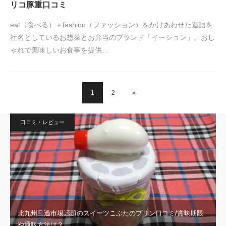
リコ豚重口コミ
eat（食べる）＋fashion（ファッション）をかけあわせた造語を
社名としているお惣菜とお弁当のブランド「イーション」。おし
ゃれで美味しいお食事を提供…
1
2
»
口コミ・レビュー
北九州旦過市場話題のスイーツこぶたのプリン口コミ/賞味期限
や通販方法は？