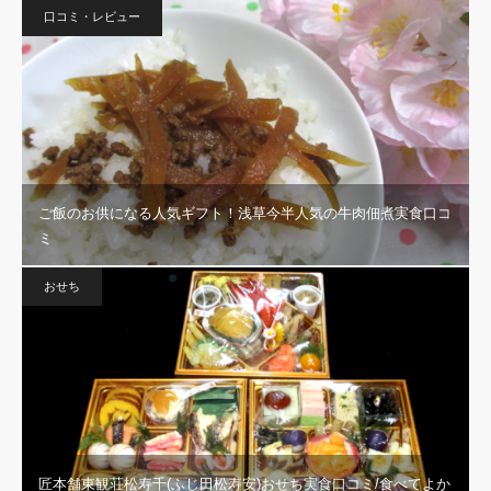
口コミ・レビュー
ご飯のお供になる人気ギフト！浅草今半人気の牛肉佃煮実食口コ
ミ
おせち
匠本舗東観荘松寿千(ふじ田松寿安)おせち実食口コミ/食べてよか