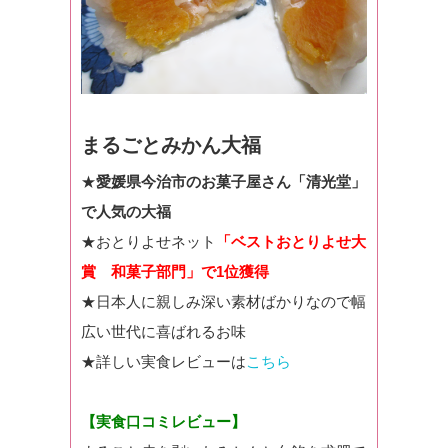
まるごとみかん大福
★
愛媛県今治市のお菓子屋さん「清光堂」
で人気の大福
★おとりよせネット
「ベストおとりよせ大
賞 和菓子部門」で1位獲得
★日本人に親しみ深い素材ばかりなので幅
広い世代に喜ばれるお味
★詳しい実食レビューは
こちら
【実食口コミレビュー】