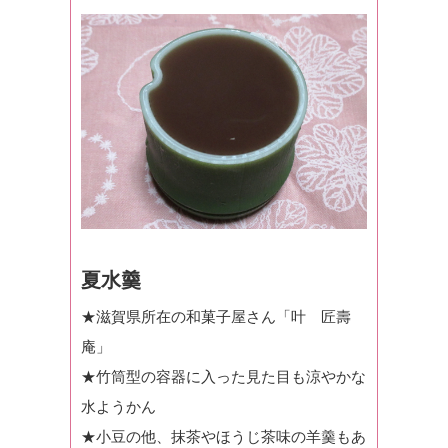
夏水羹
★滋賀県所在の和菓子屋さん「叶 匠壽
庵」
★竹筒型の容器に入った見た目も涼やかな
水ようかん
★小豆の他、抹茶やほうじ茶味の羊羹もあ