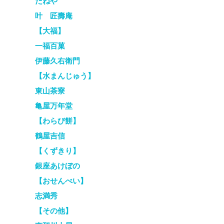
たねや
叶 匠壽庵
【大福】
一福百菓
伊藤久右衛門
【水まんじゅう】
東山茶寮
亀屋万年堂
【わらび餅】
鶴屋吉信
【くずきり】
銀座あけぼの
【おせんべい】
志満秀
【その他】