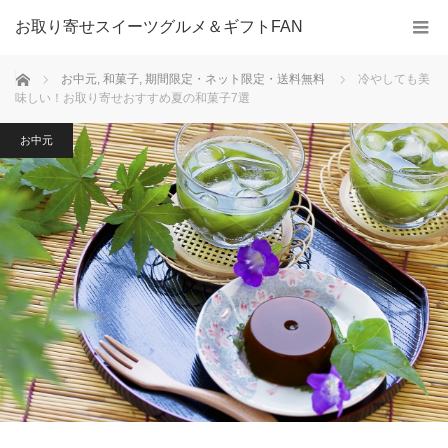
お取り寄せスイーツグルメ＆ギフトFAN
ホーム
お中元
,
和菓子
,
期間限定・ネット限定・送料無料
冷やしても美
味しい！お取り寄せおすすめ夏の和菓子7選
お中元