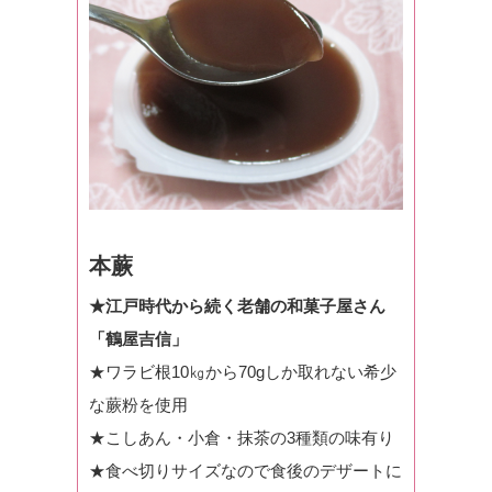
本蕨
★江戸時代から続く老舗の和菓子屋さん
「鶴屋吉信」
★ワラビ根10㎏から70gしか取れない希少
な蕨粉を使用
★こしあん・小倉・抹茶の3種類の味有り
★食べ切りサイズなので食後のデザートに