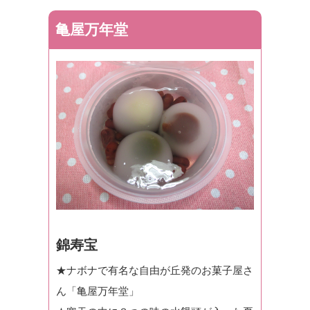
亀屋万年堂
錦寿宝
★ナボナで有名な自由が丘発のお菓子屋さ
ん「亀屋万年堂」