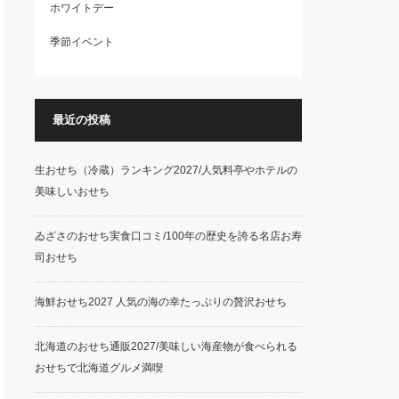
ホワイトデー
季節イベント
最近の投稿
生おせち（冷蔵）ランキング2027/人気料亭やホテルの
美味しいおせち
ゐざさのおせち実食口コミ/100年の歴史を誇る名店お寿
司おせち
海鮮おせち2027 人気の海の幸たっぷりの贅沢おせち
北海道のおせち通販2027/美味しい海産物が食べられる
おせちで北海道グルメ満喫