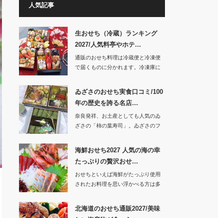
人気記事
生おせち（冷蔵）ランキング
2027/人気料亭やホテ…
通販のおせち料理は冷蔵便と冷凍便
で届くものに分かれます。冷凍庫に
入れておけば…
ゐざさのおせち実食口コミ/100
年の歴史を誇る名店…
奈良発祥、お土産としても人気のゐ
ざさの「柿の葉寿司」。ゐざさのフ
ァンの方…
海鮮おせち2027 人気の海の幸
たっぷりの贅沢おせ…
おせちといえば海鮮がたっぷり使用
されたお料理を思い浮かべる方は多
いでしょう。…
北海道のおせち通販2027/美味