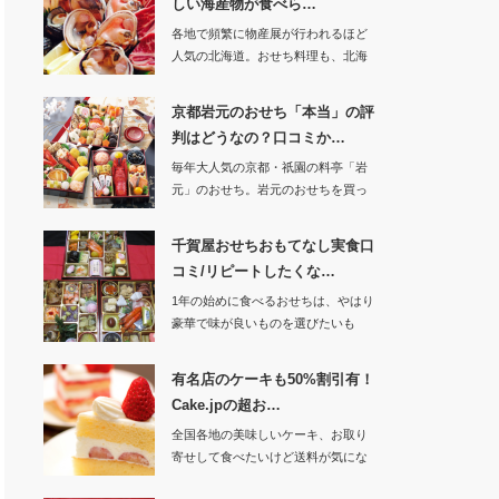
しい海産物が食べら…
各地で頻繁に物産展が行われるほど
人気の北海道。おせち料理も、北海
道産の食材を…
京都岩元のおせち「本当」の評
判はどうなの？口コミか…
毎年大人気の京都・祇園の料亭「岩
元」のおせち。岩元のおせちを買っ
たことが無い…
千賀屋おせちおもてなし実食口
コミ/リピートしたくな…
1年の始めに食べるおせちは、やはり
豪華で味が良いものを選びたいも
の。中でも料…
有名店のケーキも50%割引有！
Cake.jpの超お…
全国各地の美味しいケーキ、お取り
寄せして食べたいけど送料が気にな
って、、、と…