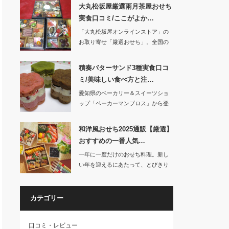
大丸松坂屋厳選雨月茶屋おせち
実食口コミ/ここがよか…
「大丸松坂屋オンラインストア」の
お取り寄せ「厳選おせち」。全国の
有名ホテル、…
積奏バターサンド3種実食口コ
ミ/美味しい食べ方と注…
愛知県のベーカリー＆スイーツショ
ップ「ベーカーマンブロス」から登
場した「積奏」。…
和洋風おせち2025通販【厳選】
おすすめの一番人気…
一年に一度だけのおせち料理。新し
い年を迎えるにあたって、とびきり
美味しいおせ…
カテゴリー
口コミ・レビュー