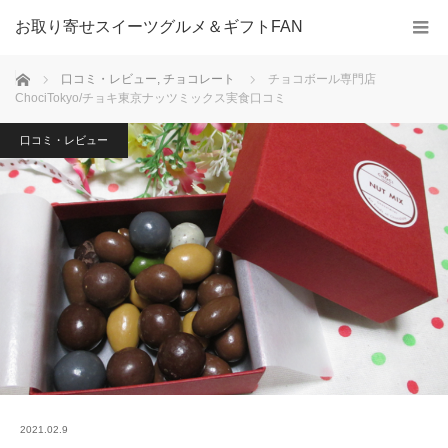
お取り寄せスイーツグルメ＆ギフトFAN
ホーム
口コミ・レビュー
,
チョコレート
チョコボール専門店
ChociTokyo/チョキ東京ナッツミックス実食口コミ
口コミ・レビュー
2021.02.9