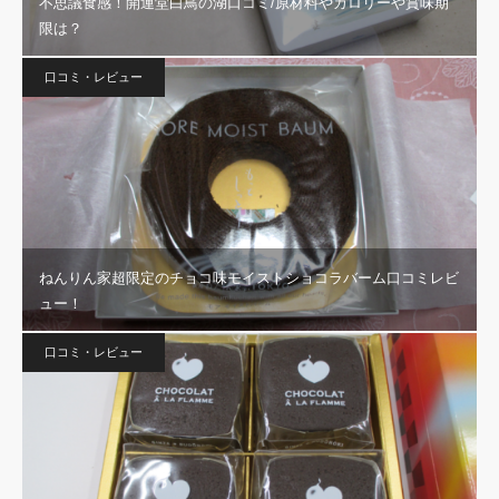
不思議食感！開運堂白鳥の湖口コミ/原材料やカロリーや賞味期
限は？
口コミ・レビュー
ねんりん家超限定のチョコ味モイストショコラバーム口コミレビ
ュー！
口コミ・レビュー