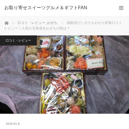
お取り寄せスイーツグルメ＆ギフトFAN
ホーム
口コミ・レビュー
,
おせち
函館花びしホテルおせち実食口コミ
レビュー！人気の北海道生おせちの味は？
口コミ・レビュー
2019.01.8