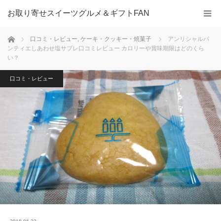
お取り寄せスイーツグルメ＆ギフトFAN
ホーム
口コミ・レビュー
,
ケーキ・クッキー・焼菓子
アンリシャルパ
ンティエしあわせ塩サブレ口コミレビュー カロリーや賞味期限はどのくら
い？
口コミ・レビュー