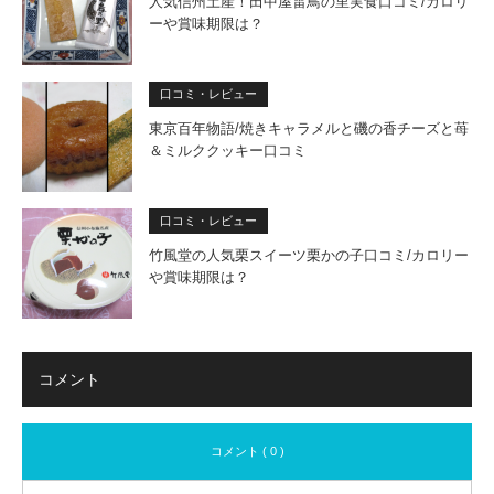
人気信州土産！田中屋雷鳥の里実食口コミ/カロリ
ーや賞味期限は？
口コミ・レビュー
東京百年物語/焼きキャラメルと磯の香チーズと苺
＆ミルククッキー口コミ
口コミ・レビュー
竹風堂の人気栗スイーツ栗かの子口コミ/カロリー
や賞味期限は？
コメント
コメント ( 0 )