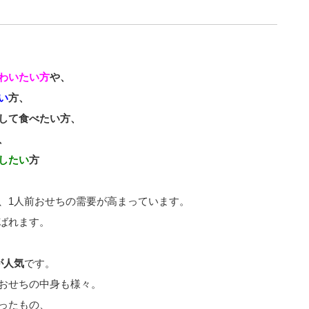
わいたい方
や、
い
方、
して食べたい方、
、
したい
方
、1人前おせちの需要が高まっています。
ばれます。
が人気
です。
おせちの中身も様々。
ったもの、