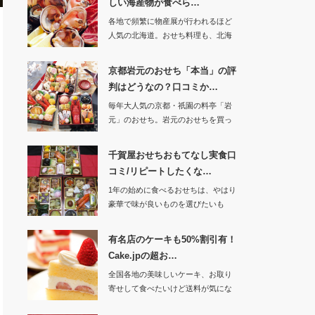
しい海産物が食べら…
各地で頻繁に物産展が行われるほど
人気の北海道。おせち料理も、北海
道産の食材を…
京都岩元のおせち「本当」の評
判はどうなの？口コミか…
毎年大人気の京都・祇園の料亭「岩
元」のおせち。岩元のおせちを買っ
たことが無い…
千賀屋おせちおもてなし実食口
コミ/リピートしたくな…
1年の始めに食べるおせちは、やはり
豪華で味が良いものを選びたいも
の。中でも料…
有名店のケーキも50%割引有！
Cake.jpの超お…
全国各地の美味しいケーキ、お取り
寄せして食べたいけど送料が気にな
って、、、と…