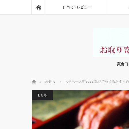
ホーム
口コミ・レビュー
実食口
ホーム
おせち
おせち一人前2023/単品で買えるおすす
おせち