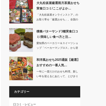
大丸松坂屋厳選雨月茶屋おせち
実食口コミ/ここがよか…
「大丸松坂屋オンラインストア」の
お取り寄せ「厳選おせち」。全国の
有名ホテル、…
積奏バターサンド3種実食口コ
ミ/美味しい食べ方と注…
愛知県のベーカリー＆スイーツショ
ップ「ベーカーマンブロス」から登
場した「積奏」。…
和洋風おせち2025通販【厳選】
おすすめの一番人気…
一年に一度だけのおせち料理。新し
い年を迎えるにあたって、とびきり
美味しいおせ…
カテゴリー
口コミ・レビュー