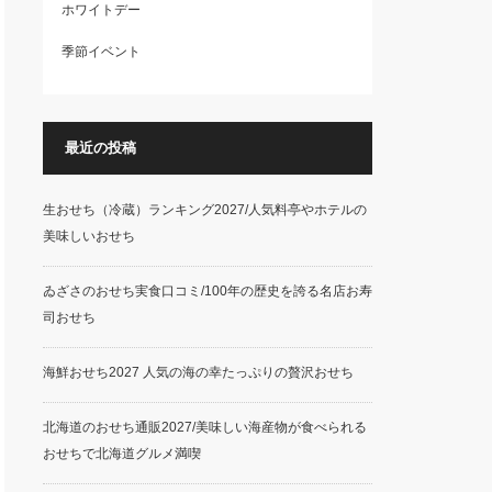
ホワイトデー
季節イベント
最近の投稿
生おせち（冷蔵）ランキング2027/人気料亭やホテルの
美味しいおせち
ゐざさのおせち実食口コミ/100年の歴史を誇る名店お寿
司おせち
海鮮おせち2027 人気の海の幸たっぷりの贅沢おせち
北海道のおせち通販2027/美味しい海産物が食べられる
おせちで北海道グルメ満喫