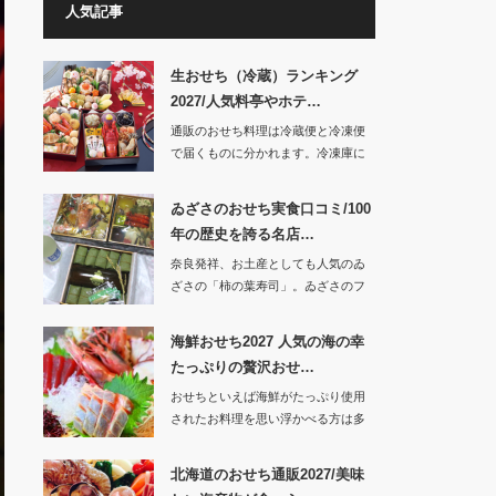
人気記事
生おせち（冷蔵）ランキング
2027/人気料亭やホテ…
通販のおせち料理は冷蔵便と冷凍便
で届くものに分かれます。冷凍庫に
入れておけば…
ゐざさのおせち実食口コミ/100
年の歴史を誇る名店…
奈良発祥、お土産としても人気のゐ
ざさの「柿の葉寿司」。ゐざさのフ
ァンの方…
海鮮おせち2027 人気の海の幸
たっぷりの贅沢おせ…
おせちといえば海鮮がたっぷり使用
されたお料理を思い浮かべる方は多
いでしょう。…
北海道のおせち通販2027/美味