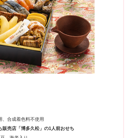
用、合成着色料不使用
ち販売店「博多久松」の1人前おせち
黒豆、海老入り