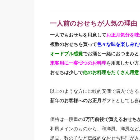
一人前のおせちが人気の理由
一人でもおせちを用意して
お正月気分を味
複数のおせちを買って
色々な味を楽しみた
オードブル感覚
でお酒と一緒におつまみと
来客用に一客づつのお料理
を用意したい方
おせちは少しで
他のお料理をたくさん用意
以上のような方に比較的安価で購入できる
新年のお客様へのお正月ギフト
としても喜
価格は一段重の
1万円前後で買えるおせち
和風メインのものから、和洋風、洋風など
黒豆、数の子など伝統的なおせち料理が入