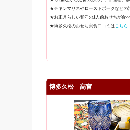
★チキンマリネやローストポークなどの
★お正月らしい和洋の1人前おせちが食
★博多久松のおせち実食口コミは
こちら
博多久松 高宮