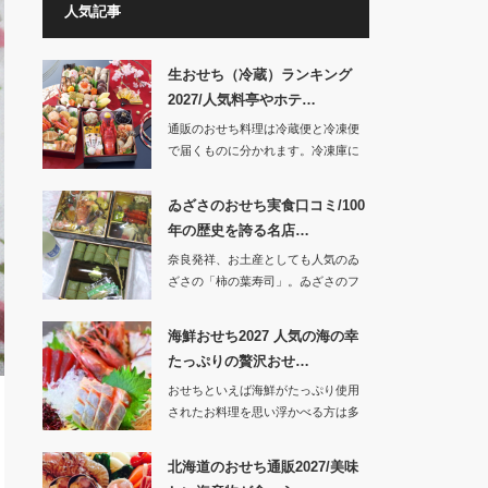
人気記事
生おせち（冷蔵）ランキング
2027/人気料亭やホテ…
通販のおせち料理は冷蔵便と冷凍便
で届くものに分かれます。冷凍庫に
入れておけば…
ゐざさのおせち実食口コミ/100
年の歴史を誇る名店…
奈良発祥、お土産としても人気のゐ
ざさの「柿の葉寿司」。ゐざさのフ
ァンの方…
海鮮おせち2027 人気の海の幸
たっぷりの贅沢おせ…
おせちといえば海鮮がたっぷり使用
されたお料理を思い浮かべる方は多
いでしょう。…
北海道のおせち通販2027/美味