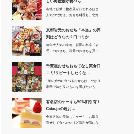
しい海産物が食べら…
各地で頻繁に物産展が行われるほど
人気の北海道。おせち料理も、北海
道産の食材を…
京都岩元のおせち「本当」の評
判はどうなの？口コミか…
毎年大人気の京都・祇園の料亭「岩
元」のおせち。岩元のおせちを買っ
たことが無い…
千賀屋おせちおもてなし実食口
コミ/リピートしたくな…
1年の始めに食べるおせちは、やはり
豪華で味が良いものを選びたいも
の。中でも料…
有名店のケーキも50%割引有！
Cake.jpの超お…
全国各地の美味しいケーキ、お取り
寄せして食べたいけど送料が気にな
って、、、と…