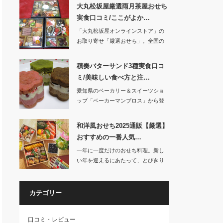
大丸松坂屋厳選雨月茶屋おせち
実食口コミ/ここがよか…
「大丸松坂屋オンラインストア」の
お取り寄せ「厳選おせち」。全国の
有名ホテル、…
積奏バターサンド3種実食口コ
ミ/美味しい食べ方と注…
愛知県のベーカリー＆スイーツショ
ップ「ベーカーマンブロス」から登
場した「積奏」。…
和洋風おせち2025通販【厳選】
おすすめの一番人気…
一年に一度だけのおせち料理。新し
い年を迎えるにあたって、とびきり
美味しいおせ…
カテゴリー
口コミ・レビュー