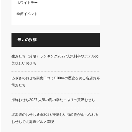
ホワイトデー
季節イベント
最近の投稿
生おせち（冷蔵）ランキング2027/人気料亭やホテルの
美味しいおせち
ゐざさのおせち実食口コミ/100年の歴史を誇る名店お寿
司おせち
海鮮おせち2027 人気の海の幸たっぷりの贅沢おせち
北海道のおせち通販2027/美味しい海産物が食べられる
おせちで北海道グルメ満喫